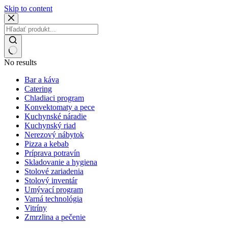
Skip to content
No results
Bar a káva
Catering
Chladiaci program
Konvektomaty a pece
Kuchynské náradie
Kuchynský riad
Nerezový nábytok
Pizza a kebab
Príprava potravín
Skladovanie a hygiena
Stolové zariadenia
Stolový inventár
Umývací program
Varná technológia
Vitríny
Zmrzlina a pečenie