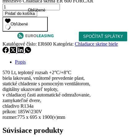
množstvo Chladiaca skriňa ER 600 FORCAR
Obľúbené
Pridať do košíka
Obľúbené
Katalógové číslo:
ER600
Kategória:
Chladiace skrine biele
Popis
570 Lt, teplotný rozsah +2°C/+8°C
biela lakovaná, vnútorné prevedenie plast,
statické chladenie s pomocným ventilátorom,
digitálny ukazovateľ teploty,
v chladiacej časti automatické odmražovanie,
zamykateľné dvere,
chladivo R134a
príkon: 185W/230V
rozmer:775 x 695 x 1900(v)mm
Súvisiace produkty