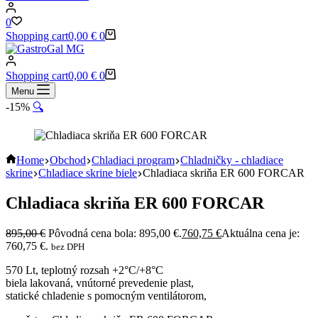
0
Shopping cart
0,00
€
0
Shopping cart
0,00
€
0
Menu
-15%
🔍
Home
Obchod
Chladiaci program
Chladničky - chladiace
skrine
Chladiace skrine biele
Chladiaca skriňa ER 600 FORCAR
Chladiaca skriňa ER 600 FORCAR
895,00
€
Pôvodná cena bola: 895,00 €.
760,75
€
Aktuálna cena je:
760,75 €.
bez DPH
570 Lt, teplotný rozsah +2°C/+8°C
biela lakovaná, vnútorné prevedenie plast,
statické chladenie s pomocným ventilátorom,