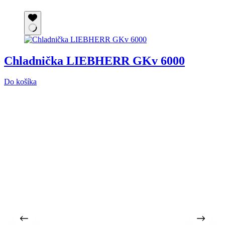
Chladnička LIEBHERR GKv 6000
Do košíka
7
P
6
A
b
D