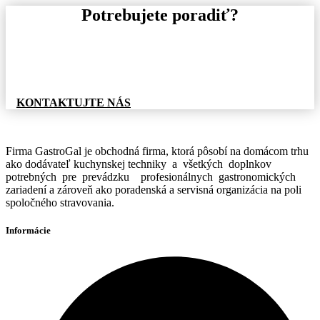
Potrebujete poradiť?
Pre informácie o tovare, alebo cenovej ponuke, nás
neváhajte kontaktovať.
KONTAKTUJTE NÁS
Firma GastroGal je obchodná firma, ktorá pôsobí na domácom trhu
ako dodávateľ kuchynskej techniky a všetkých doplnkov
potrebných pre prevádzku profesionálnych gastronomických
zariadení a zároveň ako poradenská a servisná organizácia na poli
spoločného stravovania.
Informácie