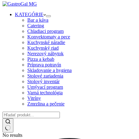
KATEGÓRIE
Bar a káva
Catering
Chladiaci program
Konvektomaty a pece
Kuchynské náradie
Kuchynský riad
Nerezový nábytok
Pizza a kebab
Príprava potravín
Skladovanie a hygiena
Stolové zariadenia
Stolový inventár
Umývací program
Varná technológia
Vitríny
Zmrzlina a pečenie
No results