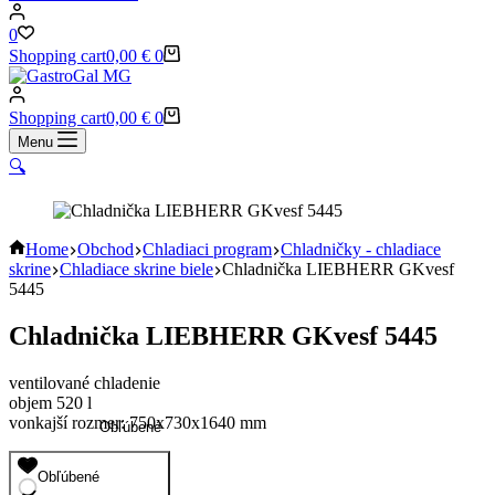
0
Shopping cart
0,00
€
0
Shopping cart
0,00
€
0
Menu
🔍
Home
Obchod
Chladiaci program
Chladničky - chladiace
skrine
Chladiace skrine biele
Chladnička LIEBHERR GKvesf
5445
Chladnička LIEBHERR GKvesf 5445
ventilované chladenie
objem 520 l
vonkajší rozmer: 750x730x1640 mm
Obľúbené
Obľúbené