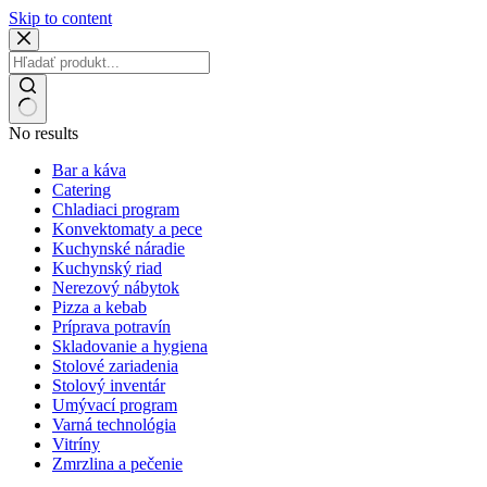
Skip to content
No results
Bar a káva
Catering
Chladiaci program
Konvektomaty a pece
Kuchynské náradie
Kuchynský riad
Nerezový nábytok
Pizza a kebab
Príprava potravín
Skladovanie a hygiena
Stolové zariadenia
Stolový inventár
Umývací program
Varná technológia
Vitríny
Zmrzlina a pečenie