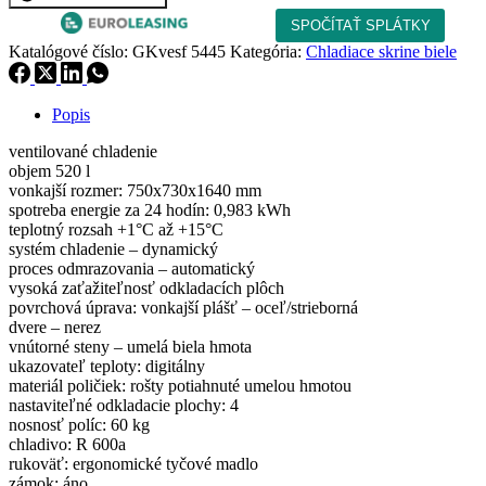
Katalógové číslo:
GKvesf 5445
Kategória:
Chladiace skrine biele
Popis
ventilované chladenie
objem 520 l
vonkajší rozmer: 750x730x1640 mm
spotreba energie za 24 hodín: 0,983 kWh
teplotný rozsah +1°C až +15°C
systém chladenie – dynamický
proces odmrazovania – automatický
vysoká zaťažiteľnosť odkladacích plôch
povrchová úprava: vonkajší plášť – oceľ/strieborná
dvere – nerez
vnútorné steny – umelá biela hmota
ukazovateľ teploty: digitálny
materiál poličiek: rošty potiahnuté umelou hmotou
nastaviteľné odkladacie plochy: 4
nosnosť políc: 60 kg
chladivo: R 600a
rukoväť: ergonomické tyčové madlo
zámok: áno