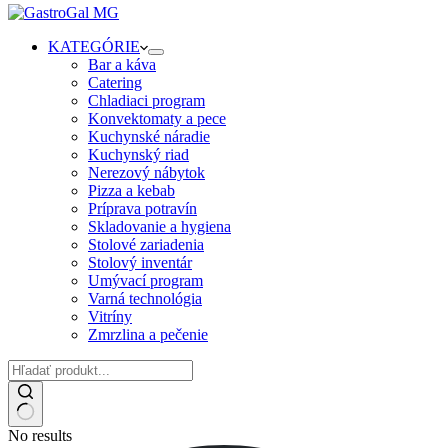
KATEGÓRIE
Bar a káva
Catering
Chladiaci program
Konvektomaty a pece
Kuchynské náradie
Kuchynský riad
Nerezový nábytok
Pizza a kebab
Príprava potravín
Skladovanie a hygiena
Stolové zariadenia
Stolový inventár
Umývací program
Varná technológia
Vitríny
Zmrzlina a pečenie
No results