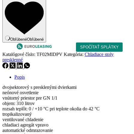
stôl
TF
02
MID
PV
Obľúbené
Obľúbené
Katalógové číslo:
TF02MIDPV
Kategória:
Chladiace stoly
presklenné
Popis
dvojsektorový s presklenými dvierkami
neónové osvetlenie
vnútorný priestor pre GN 1/1
objem: 310 litrov
rozsah teplôt: 0 / +10 °C pri teplote okolia do 42 °C
tropikalizovaný
ventilované chladenie
chladiaci agregát vpravo
automatické odmrazovanie