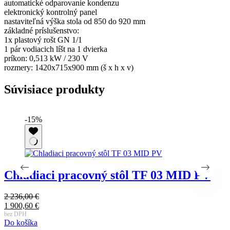
automatické odparovanie kondenzu
elektronický kontrolný panel
nastaviteľná výška stola od 850 do 920 mm
základné príslušenstvo:
1x plastový rošt GN 1/1
1 pár vodiacich líšt na 1 dvierka
príkon: 0,513 kW / 230 V
rozmery: 1420x715x900 mm (š x h x v)
Súvisiace produkty
-15%
Chladiaci pracovný stôl TF 03 MID PV
D
2 236,00
€
Pôvodná
1 900,60
€
cena
Aktuálna
bez DPH
Do košíka
bola:
cena