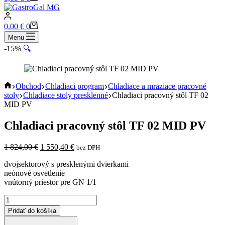
cart
Shopping
0,00
€
0
cart
Menu
-15%
🔍
Home
Obchod
Chladiaci program
Chladiace a mraziace pracovné
stoly
Chladiace stoly presklenné
Chladiaci pracovný stôl TF 02
MID PV
Chladiaci pracovný stôl TF 02 MID PV
Pôvodná
Aktuálna
1 824,00
€
1 550,40
€
bez DPH
cena
cena
dvojsektorový s presklenými dvierkami
bola:
je:
neónové osvetlenie
1
1
vnútorný priestor pre GN 1/1
824,00 €.
550,40 €.
množstvo
Chladiaci
Pridať do košíka
pracovný