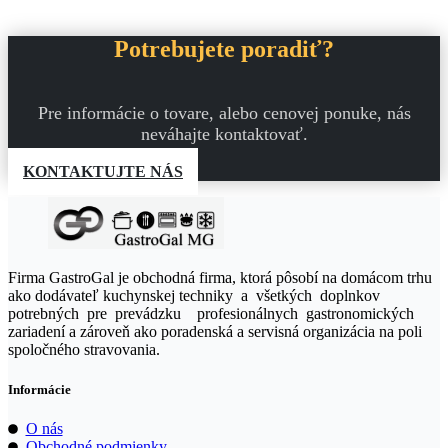
2
je:
236,00 €.
1
900,60 €.
Potrebujete poradiť?
Pre informácie o tovare, alebo cenovej ponuke, nás
neváhajte kontaktovať.
KONTAKTUJTE NÁS
Firma GastroGal je obchodná firma, ktorá pôsobí na domácom trhu
ako dodávateľ kuchynskej techniky a všetkých doplnkov
potrebných pre prevádzku profesionálnych gastronomických
zariadení a zároveň ako poradenská a servisná organizácia na poli
spoločného stravovania.
Informácie
O nás
Obchodné podmienky