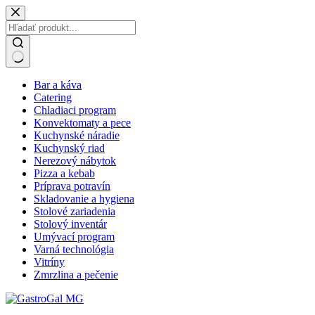
Skip
to
content
No
Bar a káva
results
Catering
Chladiaci program
Konvektomaty a pece
Kuchynské náradie
Kuchynský riad
Nerezový nábytok
Pizza a kebab
Príprava potravín
Skladovanie a hygiena
Stolové zariadenia
Stolový inventár
Umývací program
Varná technológia
Vitríny
Zmrzlina a pečenie