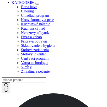
KATEGÓRIE
Bar a káva
Catering
Chladiaci program
Konvektomaty a pece
Kuchynské náradie
Kuchynský riad
Nerezový nábytok
Pizza a kebab
Príprava potravín
Skladovanie a hygiena
Stolové zariadenia
Stolový inventár
Umývací program
Varná technológia
Vitríny
Zmrzlina a pečenie
No
results