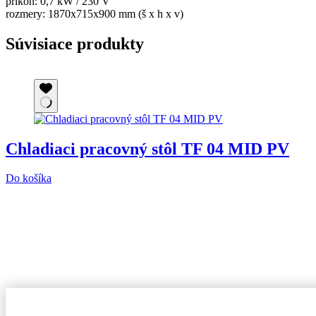
príkon: 0,7 kW / 230 V
rozmery: 1870x715x900 mm (š x h x v)
Súvisiace produkty
Chladiaci pracovný stôl TF 04 MID PV
Do košíka