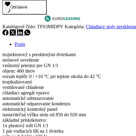
Obľúbené
Katalógové číslo:
TF03MIDPV
Kategória:
Chladiace stoly presklenn
Popis
trojsektorový s presklenými dvierkami
neónové osvetlenie
vnútorný priestor pre GN 1/1
objem: 460 litrov
rozsah teplôt: 0 / +10 °C pri teplote okolia do 42 °C
tropikalizovaný
ventilované chladenie
chladiaci agregát vpravo
automatické odmrazovanie
automatické odparovanie kondenzu
elektronický kontrolný panel
nastaviteľná výška stola od 850 do 920 mm
základné príslušenstvo:
1x plastový rošt GN 1/1
1 pár vodiacich líšt na 1 dvierka