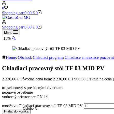
0
Shopping cart
0,00
€
0
Shopping cart
0,00
€
0
Menu
-15%
🔍
Home
Obchod
Chladiaci program
Chladiace a mraziace pracovné
Chladiaci pracovný stôl TF 03 MID PV
2 236,00
€
Pôvodná cena bola: 2 236,00 €.
1 900,60
€
Aktuálna cena j
trojsektorový s presklenými dvierkami
neónové osvetlenie
vnútorný priestor pre GN 1/1
množstvo Chladiaci pracovný stôl TF 03 MID PV
Obľúbené
Pridať do košíka