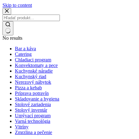
Skip to content
No results
Bar a káva
Catering
Chladiaci program
Konvektomaty a pece
Kuchynské náradie
Kuchynský riad
Nerezový nábytok
Pizza a kebab
Príprava potravín
Skladovanie a hygiena
Stolové zariadenia
Stolový inventár
Umývací program
Varná technológia
Vitríny
Zmrzlina a pečenie