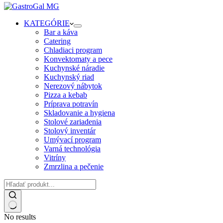
KATEGÓRIE
Bar a káva
Catering
Chladiaci program
Konvektomaty a pece
Kuchynské náradie
Kuchynský riad
Nerezový nábytok
Pizza a kebab
Príprava potravín
Skladovanie a hygiena
Stolové zariadenia
Stolový inventár
Umývací program
Varná technológia
Vitríny
Zmrzlina a pečenie
No results