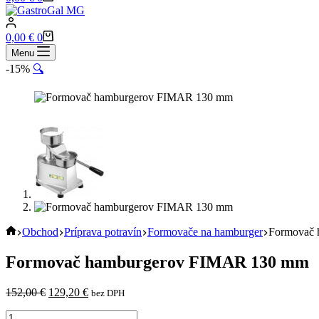
cart
Shopping
0,00
€
0
cart
Menu
-15%
🔍
Home
Obchod
Príprava potravín
Formovače na hamburger
Formovač
Formovač hamburgerov FIMAR 130 mm
Pôvodná
Aktuálna
152,00
€
129,20
€
bez DPH
cena
cena
množstvo
bola:
je: