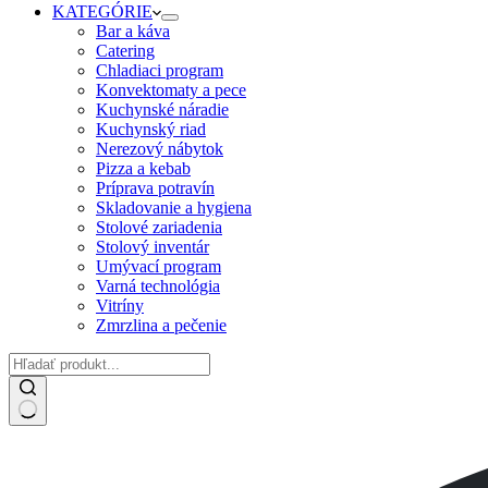
KATEGÓRIE
Bar a káva
Catering
Chladiaci program
Konvektomaty a pece
Kuchynské náradie
Kuchynský riad
Nerezový nábytok
Pizza a kebab
Príprava potravín
Skladovanie a hygiena
Stolové zariadenia
Stolový inventár
Umývací program
Varná technológia
Vitríny
Zmrzlina a pečenie
No
results