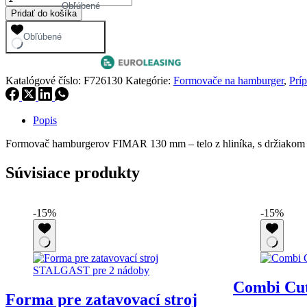
Obľúbené
Formovač
152,00 €.
129,20 €.
Pridať do košíka
hamburgerov
FIMAR
Obľúbené
130
mm
Katalógové číslo:
F726130
Kategórie:
Formovače na hamburger
,
Príp
Popis
Formovač hamburgerov FIMAR 130 mm – telo z hliníka, s držiakom 
Súvisiace produkty
-15%
-15%
Combi Cut
Forma pre zatavovací stroj