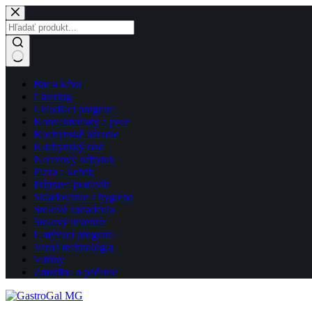
Skip
to
content
No
Bar a káva
results
Catering
Chladiaci program
Konvektomaty a pece
Kuchynské náradie
Kuchynský riad
Nerezový nábytok
Pizza a kebab
Príprava potravín
Skladovanie a hygiena
Stolové zariadenia
Stolový inventár
Umývací program
Varná technológia
Vitríny
Zmrzlina a pečenie