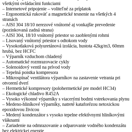
všetkými ovládacími funkciami
– Internetové pripojenie – voliteľné za príplatok
– Ergonomická rukoväť a magnetické tesnenie na všetkých 4
stranách
– AISI 304 18/10 nerezové vnútorné aj vonkajšie prevedenie
(pozinkovaná zadná strana)
– AISI 304, 18/10 vnútorný priestor so zaoblenými rohmi
– Lisovaný vnútorný priestor s odtokom vody
– Vysokotlaková polyuretánová izolácia, hustota 42kg/m3, 60mm
hrubá, bez HCFC
– Výparník vzduchom chladený
– Automatické rozmrazovacie cykly
– Solenoidový ventil na prívod vody
– Tepelná poistka kompresora
– Mikrospínač ventilátora výparníkov na zastavenie vetrania pri
otvorení dverí
– Hermetické kompresory (polohermetické pre model HC34)
– Ekologické chladivo R452A
– Vysoko výkonné výparníky s viacerými bodmi vstrekovania plynu
– Medeno-hliníkové výparníky, natreté kataforézou netoxickou
epoxidovou živicou
– Medený kondenzátor s vysoko tepelne efektívnymi hliníkovými
vláknami
– Zariadenie na odmrazovanie a odparovanie vodného kondenzátu
bez elektrickej energie