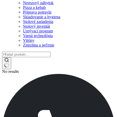
Nerezový nábytok
Pizza a kebab
Príprava potravín
Skladovanie a hygiena
Stolové zariadenia
Stolový inventár
Umývací program
Varná technológia
Vitríny
Zmrzlina a pečenie
No results