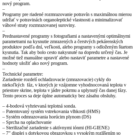
nový program.
–
Programy pre riadené rozmrazovanie potravín s maximálnou mierou
udržať v potravinách organoleptické vlastnosti a minimalizovať
váhové straty rozmrazovanej suroviny.
–
Prednastavené programy s fotografiami a nastavenými optimálnymi
parametrami na kysnutie zmrazených a čerstvých pekárenských
produktov podľa dní, veľkosti, alebo programy s odloženým štartom
kysnutia. Tak aby bolo cesto nakysnuté na dopredu určený čas. Je
možné tiež manuálne upraviť alebo nastaviť parametre a nastavené
hodnoty uložiť ako nový program.
–
Technické parametre:
Zariadenie rozdelí ochladzovacie (zmrazovacie) cykly do
niekoľkých fáz, v ktorých je vzájomne vyhodnocovaná teplota v
priestore skrine, teplota v jádre pokrmu a uplynutý čas danej fázy.
Tento proces sa deje úplne automaticky bez zásahu obsluhy.
– 4-bodová vyhrievaná teplotná sonda.
– Patentovaný systém vstrekovania vlhkosti (HMS)
– Systém odmrazovania horúcim plynom (DS)
– Sprcha na oplachovanie
– Sterilizačné zariadenie s aktívnymi iónmi (HI-GIENE)
– 7” displej s dotykovou obrazovkou s vysokým rozlíšením so