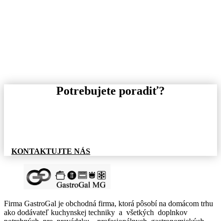
1
P
8
A
b
D
Potrebujete poradiť?
Pre informácie o tovare, alebo cenovej ponuke, nás
neváhajte kontaktovať.
KONTAKTUJTE NÁS
Firma GastroGal je obchodná firma, ktorá pôsobí na domácom trhu
ako dodávateľ kuchynskej techniky a všetkých doplnkov