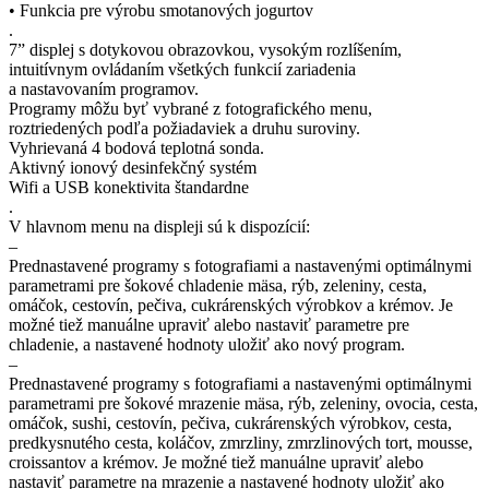
• Funkcia pre výrobu smotanových jogurtov
.
7” displej s dotykovou obrazovkou, vysokým rozlíšením,
intuitívnym ovládaním všetkých funkcií zariadenia
a nastavovaním programov.
Programy môžu byť vybrané z fotografického menu,
roztriedených podľa požiadaviek a druhu suroviny.
Vyhrievaná 4 bodová teplotná sonda.
Aktivný ionový desinfekčný systém
Wifi a USB konektivita štandardne
.
V hlavnom menu na displeji sú k dispozícií:
–
Prednastavené programy s fotografiami a nastavenými optimálnymi
parametrami pre šokové chladenie mäsa, rýb, zeleniny, cesta,
omáčok, cestovín, pečiva, cukrárenských výrobkov a krémov. Je
možné tiež manuálne upraviť alebo nastaviť parametre pre
chladenie, a nastavené hodnoty uložiť ako nový program.
–
Prednastavené programy s fotografiami a nastavenými optimálnymi
parametrami pre šokové mrazenie mäsa, rýb, zeleniny, ovocia, cesta,
omáčok, sushi, cestovín, pečiva, cukrárenských výrobkov, cesta,
predkysnutého cesta, koláčov, zmrzliny, zmrzlinových tort, mousse,
croissantov a krémov. Je možné tiež manuálne upraviť alebo
nastaviť parametre na mrazenie a nastavené hodnoty uložiť ako