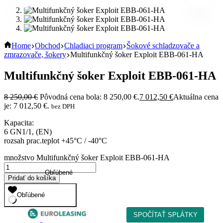
Home
Obchod
Chladiaci program
Šokové schladzovače a
zmrazovače, šokery
Multifunkčný šoker Exploit EBB-061-HA
Multifunkčný šoker Exploit EBB-061-HA
8 250,00
€
Pôvodná cena bola: 8 250,00 €.
7 012,50
€
Aktuálna cena
je: 7 012,50 €.
bez DPH
Kapacita:
6 GN1/1, (EN)
rozsah prac.teplot +45°C / -40°C
množstvo Multifunkčný šoker Exploit EBB-061-HA
Obľúbené
Pridať do košíka
Obľúbené