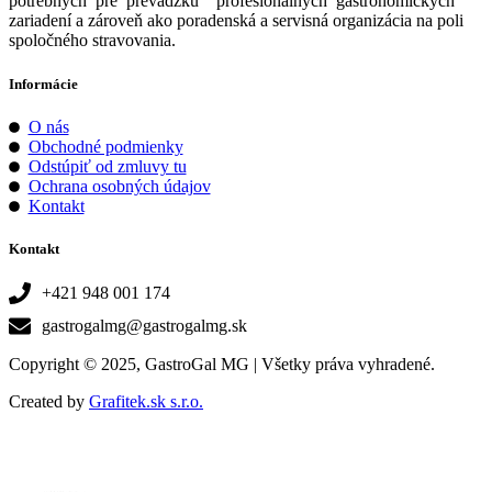
potrebných pre prevádzku profesionálnych gastronomických
zariadení a zároveň ako poradenská a servisná organizácia na poli
spoločného stravovania.
Informácie
O nás
Obchodné podmienky
Odstúpiť od zmluvy tu
Ochrana osobných údajov
Kontakt
Kontakt
+421 948 001 174
gastrogalmg@gastrogalmg.sk
Copyright © 2025, GastroGal MG | Všetky práva vyhradené.
Created by
Grafitek.sk s.r.o.