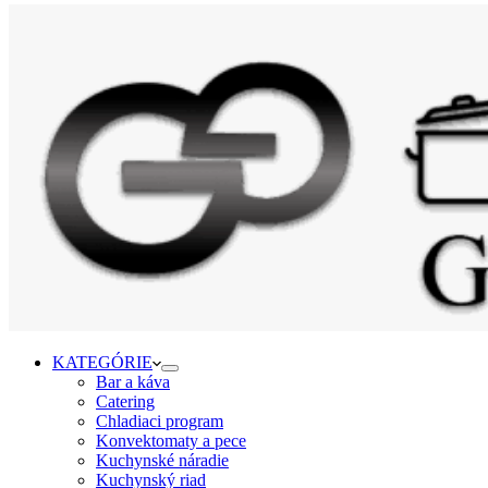
KATEGÓRIE
Bar a káva
Catering
Chladiaci program
Konvektomaty a pece
Kuchynské náradie
Kuchynský riad