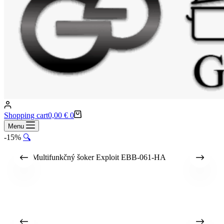
Shopping cart
0,00
€
0
Menu
-15%
🔍