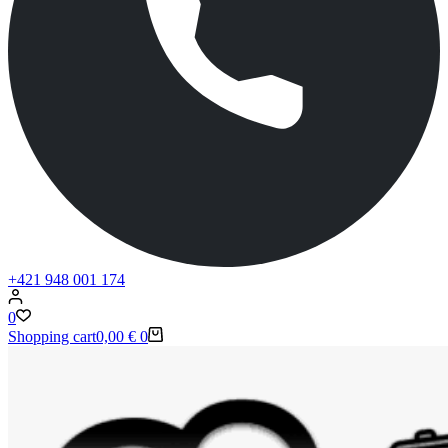
+421 948 001 174
0
Shopping cart
0,00
€
0