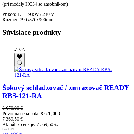
(pri modely HC34 so zásobníkom)
Prikon: 1,1-1,9 kW / 230 V
Rozmer: 790x820x900mm
Súvisiace produkty
-15%
Šokový schladzovač / zmrazovač READY
RBS-121-RA
8 670,00
€
Pôvodná cena bola: 8 670,00 €.
7 369,50
€
Aktuálna cena je: 7 369,50 €.
bez DPH