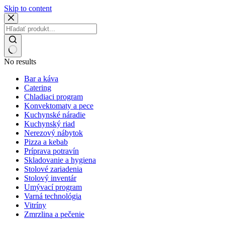
Skip to content
No results
Bar a káva
Catering
Chladiaci program
Konvektomaty a pece
Kuchynské náradie
Kuchynský riad
Nerezový nábytok
Pizza a kebab
Príprava potravín
Skladovanie a hygiena
Stolové zariadenia
Stolový inventár
Umývací program
Varná technológia
Vitríny
Zmrzlina a pečenie