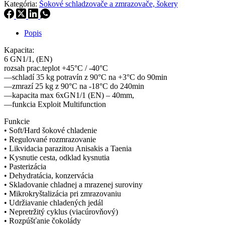
Kategória:
Šokové schladzovače a zmrazovače, šokery
Popis
Kapacita:
6 GN1/1, (EN)
rozsah prac.teplot +45°C / -40°C
––schladí 35 kg potravín z 90°C na +3°C do 90min
––zmrazí 25 kg z 90°C na -18°C do 240min
––kapacita max 6xGN1/1 (EN) – 40mm,
––funkcia Exploit Multifunction
Funkcie
• Soft/Hard šokové chladenie
• Regulované rozmrazovanie
• Likvidacia parazitou Anisakis a Taenia
• Kysnutie cesta, odklad kysnutia
• Pasterizácia
• Dehydratácia, konzervácia
• Skladovanie chladnej a mrazenej suroviny
• Mikrokryštalizácia pri zmrazovaniu
• Udržiavanie chladených jedál
• Nepretržitý cyklus (viacúrovňový)
• Rozpúšťanie čokolády