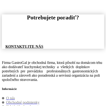
Potrebujete poradiť?
Pre informácie o tovare, alebo cenovej ponuke, nás
neváhajte kontaktovať.
KONTAKTUJTE NÁS
Firma GastroGal je obchodná firma, ktorá pôsobí na domácom trhu
ako dodávateľ kuchynskej techniky a všetkých doplnkov
potrebných pre prevádzku profesionálnych gastronomických
zariadení a zároveň ako poradenská a servisná organizácia na poli
spoločného stravovania.
Informácie
O nás
Obchodné podmienky