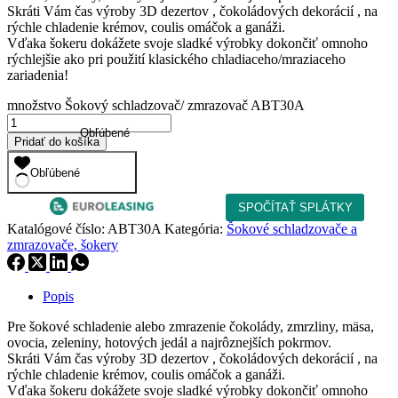
Skráti Vám čas výroby 3D dezertov , čokoládových dekorácií , na
rýchle chladenie krémov, coulis omáčok a ganáži.
Vďaka šokeru dokážete svoje sladké výrobky dokončiť omnoho
rýchlejšie ako pri použití klasického chladiaceho/mraziaceho
zariadenia!
množstvo Šokový schladzovač/ zmrazovač ABT30A
Obľúbené
Pridať do košíka
Obľúbené
Katalógové číslo:
ABT30A
Kategória:
Šokové schladzovače a
zmrazovače, šokery
Popis
Pre šokové schladenie alebo zmrazenie čokolády, zmrzliny, mäsa,
ovocia, zeleniny, hotových jedál a najrôznejších pokrmov.
Skráti Vám čas výroby 3D dezertov , čokoládových dekorácií , na
rýchle chladenie krémov, coulis omáčok a ganáži.
Vďaka šokeru dokážete svoje sladké výrobky dokončiť omnoho