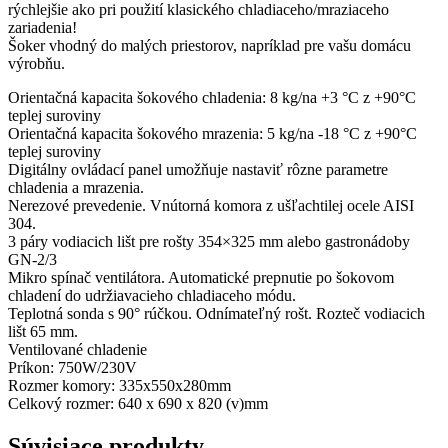
rýchlejšie ako pri použití klasického chladiaceho/mraziaceho
zariadenia!
Šoker vhodný do malých priestorov, napríklad pre vašu domácu
výrobňu.
Orientačná kapacita šokového chladenia: 8 kg/na +3 °C z +90°C
teplej suroviny
Orientačná kapacita šokového mrazenia: 5 kg/na -18 °C z +90°C
teplej suroviny
Digitálny ovládací panel umožňuje nastaviť rôzne parametre
chladenia a mrazenia.
Nerezové prevedenie. Vnútorná komora z ušľachtilej ocele AISI
304.
3 páry vodiacich lišt pre rošty 354×325 mm alebo gastronádoby
GN-2/3
Mikro spínač ventilátora. Automatické prepnutie po šokovom
chladení do udržiavacieho chladiaceho módu.
Teplotná sonda s 90° rúčkou. Odnímateľný rošt. Rozteč vodiacich
lišt 65 mm.
Ventilované chladenie
Príkon: 750W/230V
Rozmer komory: 335x550x280mm
Celkový rozmer: 640 x 690 x 820 (v)mm
Súvisiace produkty