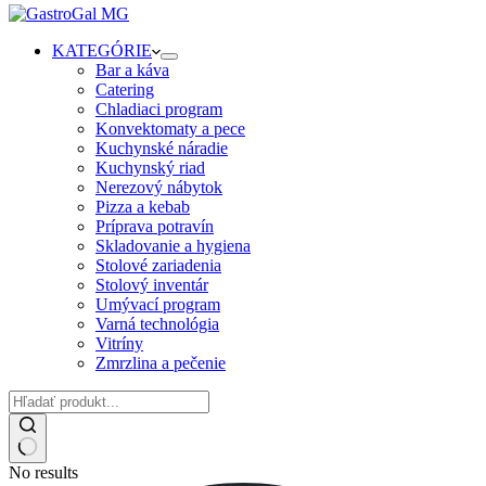
KATEGÓRIE
Bar a káva
Catering
Chladiaci program
Konvektomaty a pece
Kuchynské náradie
Kuchynský riad
Nerezový nábytok
Pizza a kebab
Príprava potravín
Skladovanie a hygiena
Stolové zariadenia
Stolový inventár
Umývací program
Varná technológia
Vitríny
Zmrzlina a pečenie
No results