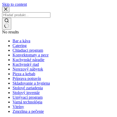
Skip to content
No results
Bar a káva
Catering
Chladiaci program
Konvektomaty a pece
Kuchynské náradie
Kuchynský riad
Nerezový nábytok
Pizza a kebab
Príprava potravín
Skladovanie a hygiena
Stolové zariadenia
Stolový inventár
Umývací program
Varná technológia
Vitríny
Zmrzlina a pečenie