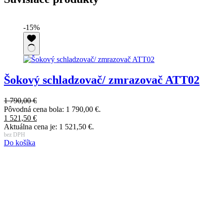
-15%
Šokový schladzovač/ zmrazovač ATT02
1 790,00
€
Pôvodná cena bola: 1 790,00 €.
1 521,50
€
1
Aktuálna cena je: 1 521,50 €.
P
bez DPH
9
Do košíka
A
b
D