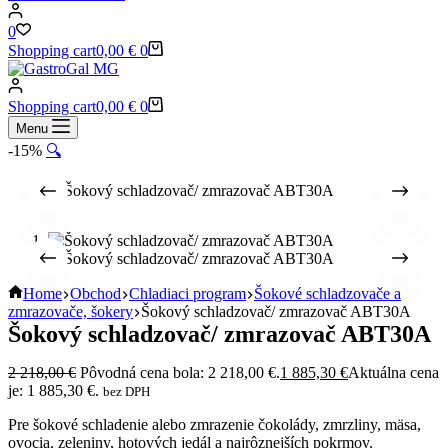
0
Shopping cart
0,00
€
0
Shopping cart
0,00
€
0
Menu
-15%
🔍
Home
Obchod
Chladiaci program
Šokové schladzovače a
zmrazovače, šokery
Šokový schladzovač/ zmrazovač ABT30A
Šokový schladzovač/ zmrazovač ABT30A
2 218,00
€
Pôvodná cena bola: 2 218,00 €.
1 885,30
€
Aktuálna cena
je: 1 885,30 €.
bez DPH
Pre šokové schladenie alebo zmrazenie čokolády, zmrzliny, mäsa,
ovocia, zeleniny, hotových jedál a najrôznejších pokrmov.