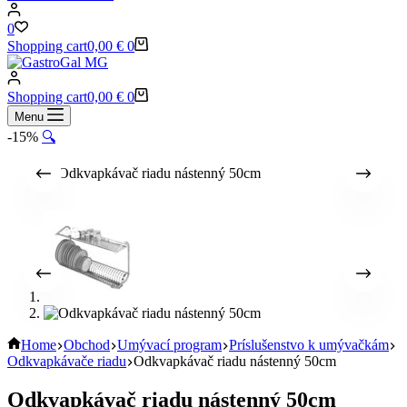
0
Shopping cart
0,00
€
0
Shopping cart
0,00
€
0
Menu
-15%
🔍
Home
Obchod
Umývací program
Príslušenstvo k umývačkám
Odkvapkávače riadu
Odkvapkávač riadu nástenný 50cm
Odkvapkávač riadu nástenný 50cm