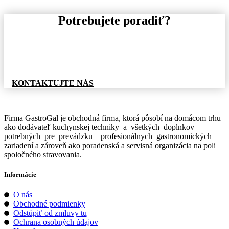
Potrebujete poradiť?
Pre informácie o tovare, alebo cenovej ponuke, nás
neváhajte kontaktovať.
KONTAKTUJTE NÁS
Firma GastroGal je obchodná firma, ktorá pôsobí na domácom trhu
ako dodávateľ kuchynskej techniky a všetkých doplnkov
potrebných pre prevádzku profesionálnych gastronomických
zariadení a zároveň ako poradenská a servisná organizácia na poli
spoločného stravovania.
Informácie
O nás
Obchodné podmienky
Odstúpiť od zmluvy tu
Ochrana osobných údajov