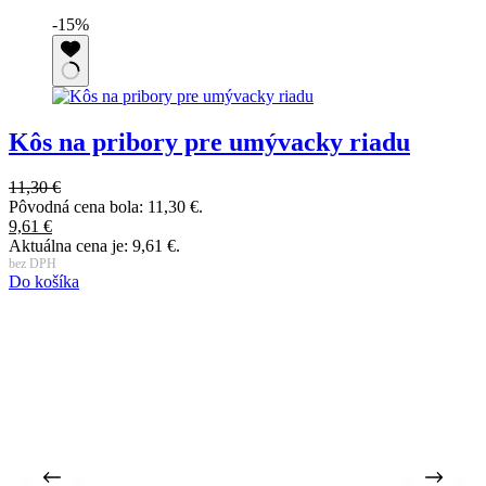
-15%
Kôs na pribory pre umývacky riadu
11,30
€
6
Pôvodná cena bola: 11,30 €.
P
9,61
€
5
Aktuálna cena je: 9,61 €.
A
bez DPH
b
Do košíka
D