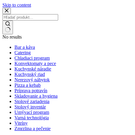
Skip to content
No results
Bar a káva
Catering
Chladiaci program
Konvektomaty a pece
Kuchynské náradie
Kuchynský riad
Nerezový nábytok
Pizza a kebab
Príprava potravín
Skladovanie a hygiena
Stolové zariadenia
Stolový inventár
Umývací program
Varná technológia
Vitríny
Zmrzlina a pečenie