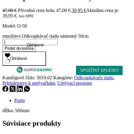
47,00
€
Pôvodná cena bola: 47,00 €.
39,95
€
Aktuálna cena je:
39,95 €.
bez DPH
Model: O-50
množstvo Odkvapkávač riadu nástenný 50cm
Obľúbené
Pridať do košíka
Obľúbené
Katalógové číslo:
3019.02
Kategórie:
Odkvapkávače riadu
,
Príslušenstvo k umývačkám
,
Umývací program
Popis
dĺžka: 500mm
Súvisiace produkty