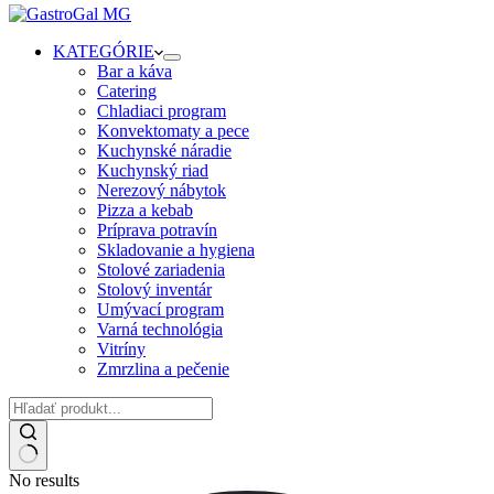
KATEGÓRIE
Bar a káva
Catering
Chladiaci program
Konvektomaty a pece
Kuchynské náradie
Kuchynský riad
Nerezový nábytok
Pizza a kebab
Príprava potravín
Skladovanie a hygiena
Stolové zariadenia
Stolový inventár
Umývací program
Varná technológia
Vitríny
Zmrzlina a pečenie
No results