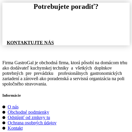
Potrebujete poradiť?
Pre informácie o tovare, alebo cenovej ponuke, nás
neváhajte kontaktovať.
KONTAKTUJTE NÁS
Firma GastroGal je obchodná firma, ktorá pôsobí na domácom trhu
ako dodávateľ kuchynskej techniky a všetkých doplnkov
potrebných pre prevádzku profesionálnych gastronomických
zariadení a zároveň ako poradenská a servisná organizácia na poli
spoločného stravovania.
Informácie
O nás
Obchodné podmienky
Odstúpiť od zmluvy tu
Ochrana osobných údajov
Kontakt