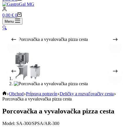
cart
Shopping
0,00
€
0
cart
Menu
🔍
Home
Obchod
Príprava potravín
Deličky a rozvaľovačky cesta
Porcovačka a vyvalovačka pizza cesta
Porcovačka a vyvalovačka pizza cesta
Model: SA-300/SPSA/AR-300