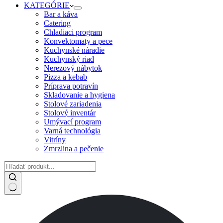
KATEGÓRIE
Bar a káva
Catering
Chladiaci program
Konvektomaty a pece
Kuchynské náradie
Kuchynský riad
Nerezový nábytok
Pizza a kebab
Príprava potravín
Skladovanie a hygiena
Stolové zariadenia
Stolový inventár
Umývací program
Varná technológia
Vitríny
Zmrzlina a pečenie
No
results