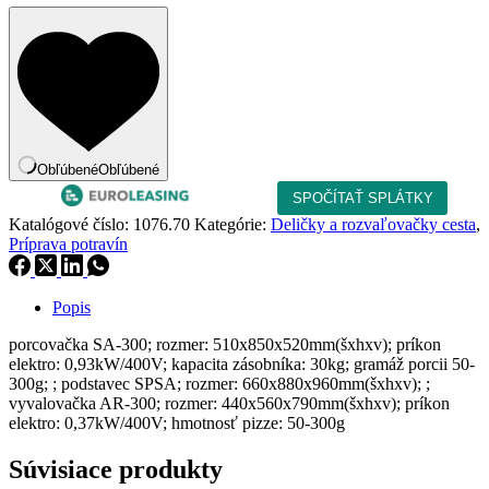
Obľúbené
Obľúbené
Katalógové číslo:
1076.70
Kategórie:
Deličky a rozvaľovačky cesta
,
Príprava potravín
Popis
porcovačka SA-300; rozmer: 510x850x520mm(šxhxv); príkon
elektro: 0,93kW/400V; kapacita zásobníka: 30kg; gramáž porcii 50-
300g; ; podstavec SPSA; rozmer: 660x880x960mm(šxhxv); ;
vyvalovačka AR-300; rozmer: 440x560x790mm(šxhxv); príkon
elektro: 0,37kW/400V; hmotnosť pizze: 50-300g
Súvisiace produkty