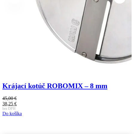
Krájací kotúč ROBOMIX – 8 mm
45,00
€
Pôvodná
38,25
€
cena
Aktuálna
bez DPH
Do košíka
bola:
cena
45,00 €.
je:
38,25 €.