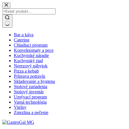
Skip
to
content
No
Bar a káva
results
Catering
Chladiaci program
Konvektomaty a pece
Kuchynské náradie
Kuchynský riad
Nerezový nábytok
Pizza a kebab
Príprava potravín
Skladovanie a hygiena
Stolové zariadenia
Stolový inventár
Umývací program
Varná technológia
Vitríny
Zmrzlina a pečenie