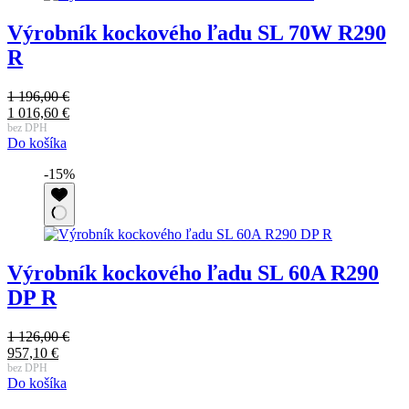
Výrobník kockového ľadu SL 70W R290
R
1 196,00
€
Pôvodná
1 016,60
€
cena
Aktuálna
bez DPH
Do košíka
bola:
cena
1
je:
-15%
196,00 €.
1
016,60 €.
Výrobník kockového ľadu SL 60A R290
DP R
1 126,00
€
Pôvodná
957,10
€
cena
Aktuálna
bez DPH
Do košíka
bola:
cena
1
je: