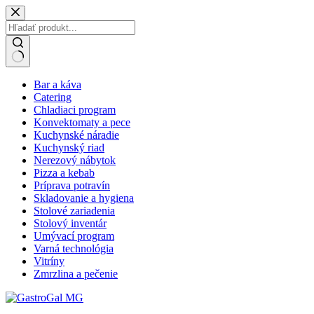
Skip
to
content
No
Bar a káva
results
Catering
Chladiaci program
Konvektomaty a pece
Kuchynské náradie
Kuchynský riad
Nerezový nábytok
Pizza a kebab
Príprava potravín
Skladovanie a hygiena
Stolové zariadenia
Stolový inventár
Umývací program
Varná technológia
Vitríny
Zmrzlina a pečenie