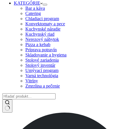
KATEGÓRIE
Bar a káva
Catering
Chladiaci program
Konvektomaty a pece
Kuchynské náradie
Kuchynský riad
Nerezový nábytok
Pizza a kebab
Príprava potravín
Skladovanie a hygiena
Stolové zariadenia
Stolový inventár
Umývací program
Varná technológia
Vitríny
Zmrzlina a pečenie
No
results