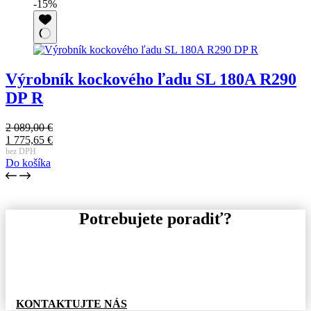
-15%
126,00 €.
957,10 €.
Výrobník kockového ľadu SL 180A R290
DP R
2 089,00
€
Pôvodná
1 775,65
€
cena
Aktuálna
bez DPH
Do košíka
bola:
cena
2
je:
089,00 €.
1
775,65 €.
Potrebujete poradiť?
Pre informácie o tovare, alebo cenovej ponuke, nás
neváhajte kontaktovať.
KONTAKTUJTE NÁS