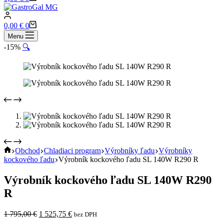
cart
Shopping
0,00
€
0
cart
Menu
-15%
🔍
Home
Obchod
Chladiaci program
Výrobníky ľadu
Výrobníky
kockového ľadu
Výrobník kockového ľadu SL 140W R290 R
Výrobník kockového ľadu SL 140W R290
R
Pôvodná
Aktuálna
1 795,00
€
1 525,75
€
bez DPH