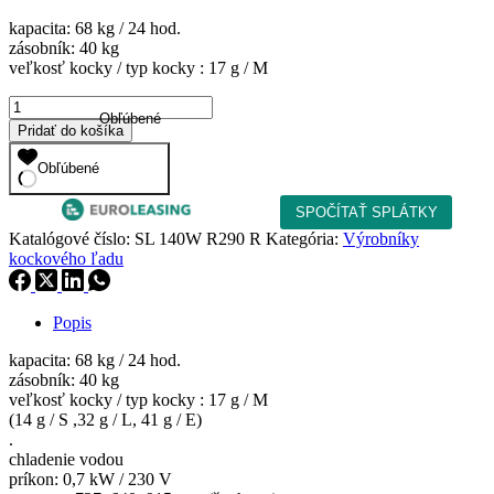
cena
cena
kapacita: 68 kg / 24 hod.
bola:
je:
zásobník: 40 kg
1
1
veľkosť kocky / typ kocky : 17 g / M
795,00 €.
525,75 €.
množstvo
Obľúbené
Výrobník
Pridať do košíka
kockového
ľadu
Obľúbené
SL
140W
R290
Katalógové číslo:
SL 140W R290 R
Kategória:
Výrobníky
R
kockového ľadu
Popis
kapacita: 68 kg / 24 hod.
zásobník: 40 kg
veľkosť kocky / typ kocky : 17 g / M
(14 g / S ,32 g / L, 41 g / E)
.
chladenie vodou
príkon: 0,7 kW / 230 V