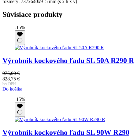
rozmery: 737x640x915 mm (š x h x v)
Súvisiace produkty
-15%
Výrobník kockového ľadu SL 50A R290 R
975,00
€
Pôvodná
828,75
€
cena
Aktuálna
bez DPH
Do košíka
bola:
cena
975,00 €.
je:
-15%
828,75 €.
Výrobník kockového ľadu SL 90W R290