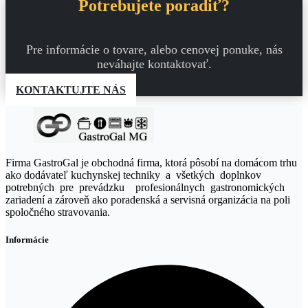
Potrebujete poradiť?
Pre informácie o tovare, alebo cenovej ponuke, nás
neváhajte kontaktovať.
KONTAKTUJTE NÁS
Firma GastroGal je obchodná firma, ktorá pôsobí na domácom trhu
ako dodávateľ kuchynskej techniky a všetkých doplnkov
potrebných pre prevádzku profesionálnych gastronomických
zariadení a zároveň ako poradenská a servisná organizácia na poli
spoločného stravovania.
Informácie