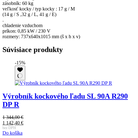
zásobník: 60 kg
veľkosť kocky / typ kocky : 17 g / M
(14 g / S ,32 g / L, 41 g / E)
.
chladenie vzduchom
príkon: 0,85 kW / 230 V
rozmery: 737x640x1015 mm (š x h x v)
Súvisiace produkty
-15%
Výrobník kockového ľadu SL 90A R290
DP R
1 344,00
€
Pôvodná
1 142,40
€
cena
Aktuálna
bez DPH
Do košíka
bola:
cena