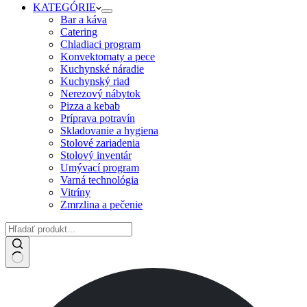
KATEGÓRIE
Bar a káva
Catering
Chladiaci program
Konvektomaty a pece
Kuchynské náradie
Kuchynský riad
Nerezový nábytok
Pizza a kebab
Príprava potravín
Skladovanie a hygiena
Stolové zariadenia
Stolový inventár
Umývací program
Varná technológia
Vitríny
Zmrzlina a pečenie
No
results