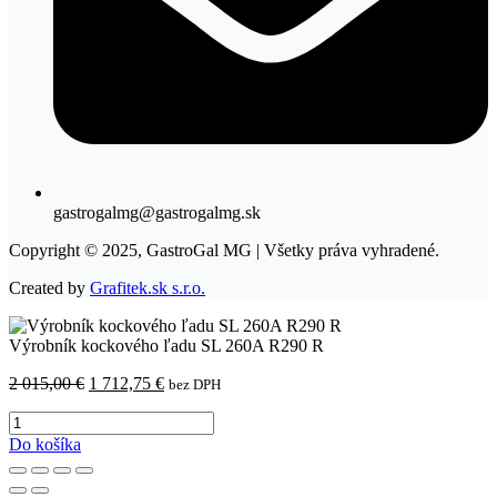
gastrogalmg@gastrogalmg.sk
Copyright © 2025, GastroGal MG | Všetky práva vyhradené.
Created by
Grafitek.sk s.r.o.
Výrobník kockového ľadu SL 260A R290 R
Pôvodná
Aktuálna
2 015,00
€
1 712,75
€
bez DPH
cena
cena
množstvo
bola:
je:
Výrobník
2
1
Do košíka
kockového
015,00 €.
712,75 €.
ľadu