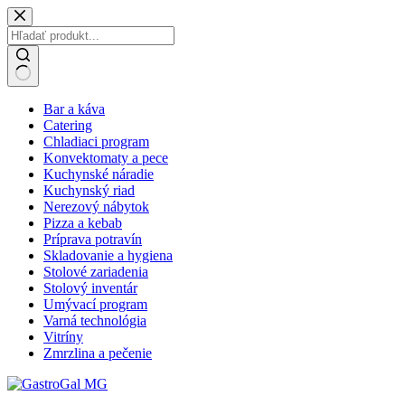
Skip
to
content
No
Bar a káva
results
Catering
Chladiaci program
Konvektomaty a pece
Kuchynské náradie
Kuchynský riad
Nerezový nábytok
Pizza a kebab
Príprava potravín
Skladovanie a hygiena
Stolové zariadenia
Stolový inventár
Umývací program
Varná technológia
Vitríny
Zmrzlina a pečenie