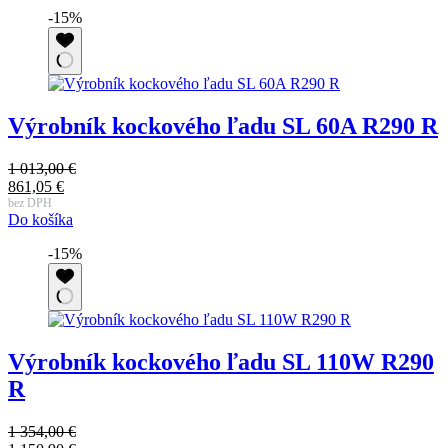
1
je:
-15%
344,00 €.
1
142,40 €.
Výrobník kockového ľadu SL 60A R290 R
1 013,00
€
Pôvodná
861,05
€
cena
Aktuálna
bez DPH
Do košíka
bola:
cena
1
je:
-15%
013,00 €.
861,05 €.
Výrobník kockového ľadu SL 110W R290
R
1 354,00
€