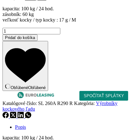
cena
cena
kapacita: 100 kg / 24 hod.
bola:
je:
zásobník: 60 kg
2
1
veľkosť kocky / typ kocky : 17 g / M
015,00 €.
712,75 €.
množstvo
Výrobník
Pridať do košíka
kockového
ľadu
SL
260A
R290
R
Obľúbené
Obľúbené
Katalógové číslo:
SL 260A R290 R
Kategória:
Výrobníky
kockového ľadu
Popis
kapacita: 100 kg / 24 hod.