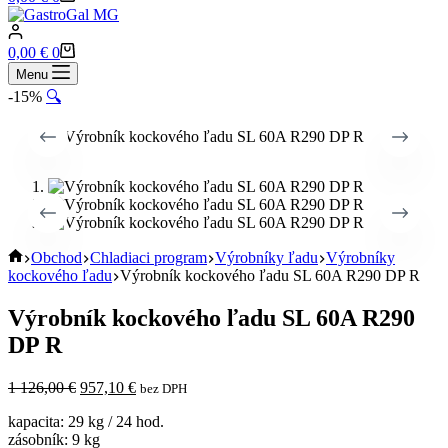
cart
Shopping
0,00
€
0
cart
Menu
-15%
🔍
Home
Obchod
Chladiaci program
Výrobníky ľadu
Výrobníky
kockového ľadu
Výrobník kockového ľadu SL 60A R290 DP R
Výrobník kockového ľadu SL 60A R290
DP R
Pôvodná
Aktuálna
1 126,00
€
957,10
€
bez DPH
cena
cena
kapacita: 29 kg / 24 hod.
bola:
je:
zásobník: 9 kg
1
957,10 €.