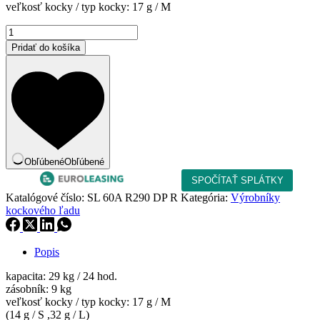
veľkosť kocky / typ kocky: 17 g / M
126,00 €.
množstvo
Výrobník
Pridať do košíka
kockového
ľadu
SL
60A
R290
DP
R
Obľúbené
Obľúbené
Katalógové číslo:
SL 60A R290 DP R
Kategória:
Výrobníky
kockového ľadu
Popis
kapacita: 29 kg / 24 hod.
zásobník: 9 kg
veľkosť kocky / typ kocky: 17 g / M
(14 g / S ,32 g / L)