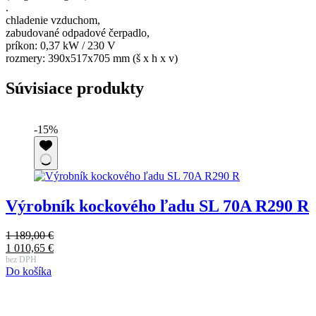
.
chladenie vzduchom,
zabudované odpadové čerpadlo,
príkon: 0,37 kW / 230 V
rozmery: 390x517x705 mm (š x h x v)
Súvisiace produkty
-15%
Výrobník kockového ľadu SL 70A R290 R
1 189,00
€
Pôvodná
1 010,65
€
1
cena
Aktuálna
bez DPH
P
8
Do košíka
bola:
cena
c
A
b
1
je:
D
b
c
189,00 €.
1
1
j
010,65 €.