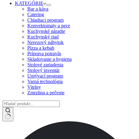
KATEGÓRIE
Bar a káva
Catering
Chladiaci program
Konvektomaty a pece
Kuchynské náradie
Kuchynský riad
Nerezový nábytok
Pizza a kebab
Príprava potravín
Skladovanie a hygiena
Stolové zariadenia
Stolový inventár
Umývací program
Varná technológia
Vitríny
Zmrzlina a pečenie
No
results