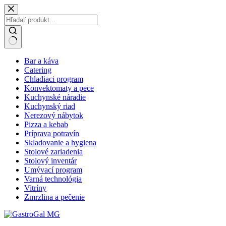
Skip
to
content
No
Bar a káva
results
Catering
Chladiaci program
Konvektomaty a pece
Kuchynské náradie
Kuchynský riad
Nerezový nábytok
Pizza a kebab
Príprava potravín
Skladovanie a hygiena
Stolové zariadenia
Stolový inventár
Umývací program
Varná technológia
Vitríny
Zmrzlina a pečenie