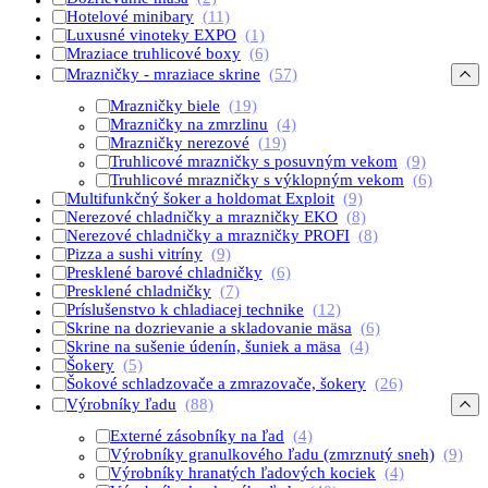
Hotelové minibary
(11)
Luxusné vinoteky EXPO
(1)
Mraziace truhlicové boxy
(6)
Mrazničky - mraziace skrine
(57)
Mrazničky biele
(19)
Mrazničky na zmrzlinu
(4)
Mrazničky nerezové
(19)
Truhlicové mrazničky s posuvným vekom
(9)
Truhlicové mrazničky s výklopným vekom
(6)
Multifunkčný šoker a holdomat Exploit
(9)
Nerezové chladničky a mrazničky EKO
(8)
Nerezové chladničky a mrazničky PROFI
(8)
Pizza a sushi vitríny
(9)
Presklené barové chladničky
(6)
Presklené chladničky
(7)
Príslušenstvo k chladiacej technike
(12)
Skrine na dozrievanie a skladovanie mäsa
(6)
Skrine na sušenie údenín, šuniek a mäsa
(4)
Šokery
(5)
Šokové schladzovače a zmrazovače, šokery
(26)
Výrobníky ľadu
(88)
Externé zásobníky na ľad
(4)
Výrobníky granulkového ľadu (zmrznutý sneh)
(9)
Výrobníky hranatých ľadových kociek
(4)