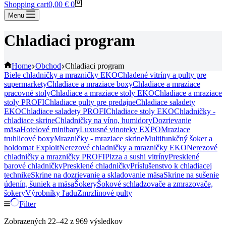
Shopping cart
0,00
€
0
Menu
Chladiaci program
Home
Obchod
Chladiaci program
Biele chladničky a mrazničky EKO
Chladené vitríny a pulty pre
supermarkety
Chladiace a mraziace boxy
Chladiace a mraziace
pracovné stoly
Chladiace a mraziace stoly EKO
Chladiace a mraziace
stoly PROFI
Chladiace pulty pre predajne
Chladiace saladety
EKO
Chladiace saladety PROFI
Chladiace stoly EKO
Chladničky -
chladiace skrine
Chladničky na víno, humidory
Dozrievanie
mäsa
Hotelové minibary
Luxusné vinoteky EXPO
Mraziace
truhlicové boxy
Mrazničky - mraziace skrine
Multifunkčný šoker a
holdomat Exploit
Nerezové chladničky a mrazničky EKO
Nerezové
chladničky a mrazničky PROFI
Pizza a sushi vitríny
Presklené
barové chladničky
Presklené chladničky
Príslušenstvo k chladiacej
technike
Skrine na dozrievanie a skladovanie mäsa
Skrine na sušenie
údenín, šuniek a mäsa
Šokery
Šokové schladzovače a zmrazovače,
šokery
Výrobníky ľadu
Zmrzlinové pulty
Filter
Zobrazených 22–42 z 969 výsledkov