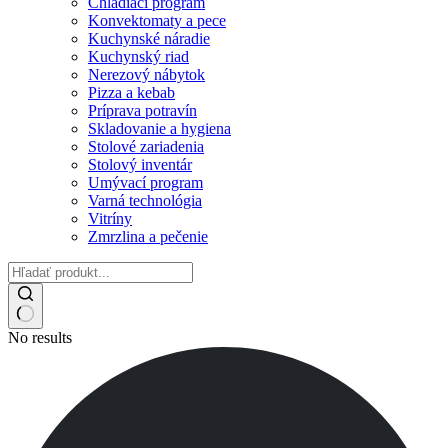
Chladiaci program
Konvektomaty a pece
Kuchynské náradie
Kuchynský riad
Nerezový nábytok
Pizza a kebab
Príprava potravín
Skladovanie a hygiena
Stolové zariadenia
Stolový inventár
Umývací program
Varná technológia
Vitríny
Zmrzlina a pečenie
No results