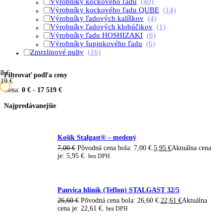
Výrobníky kockového ľadu
(40)
Výrobníky kockového ľadu QUBE
(14)
Výrobníky ľadových kalíškov
(4)
Výrobníky ľadových klobúčikov
(1)
Výrobníky ľadu HOSHIZAKI
(6)
Výrobníky šupinkového ľadu
(6)
Zmrzlinové pulty
(16)
17
0 €
Filtrovať podľa ceny
519 €
Cena:
0 €
-
17 519 €
Najpredávanejšie
Košík Stalgast® – medený
7,00
€
Pôvodná cena bola: 7,00 €.
5,95
€
Aktuálna cena
je: 5,95 €.
bez DPH
Panvica hliník (Teflon) STALGAST 32/5
26,60
€
Pôvodná cena bola: 26,60 €.
22,61
€
Aktuálna
cena je: 22,61 €.
bez DPH