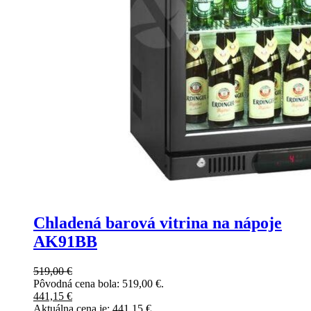
Chladená barová vitrina na nápoje
AK91BB
519,00
€
Pôvodná cena bola: 519,00 €.
441,15
€
Aktuálna cena je: 441,15 €.