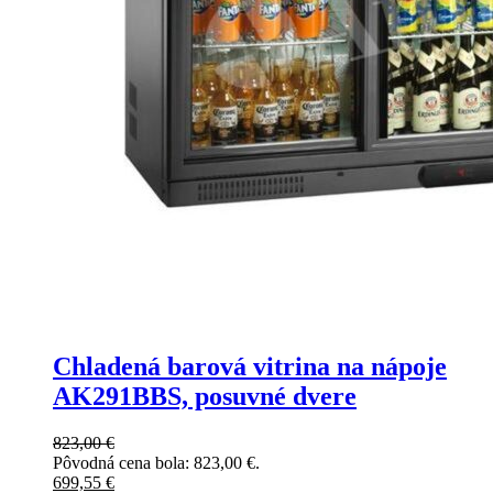
Chladená barová vitrina na nápoje
AK291BBS, posuvné dvere
823,00
€
Pôvodná cena bola: 823,00 €.
699,55
€