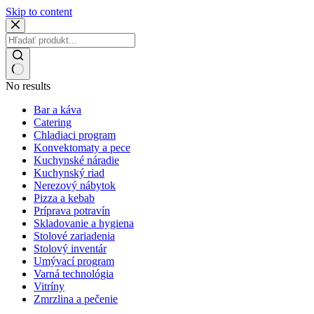
Skip to content
No results
Bar a káva
Catering
Chladiaci program
Konvektomaty a pece
Kuchynské náradie
Kuchynský riad
Nerezový nábytok
Pizza a kebab
Príprava potravín
Skladovanie a hygiena
Stolové zariadenia
Stolový inventár
Umývací program
Varná technológia
Vitríny
Zmrzlina a pečenie