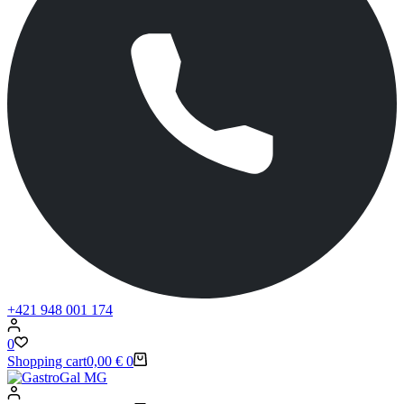
+421 948 001 174
0
Shopping cart
0,00
€
0