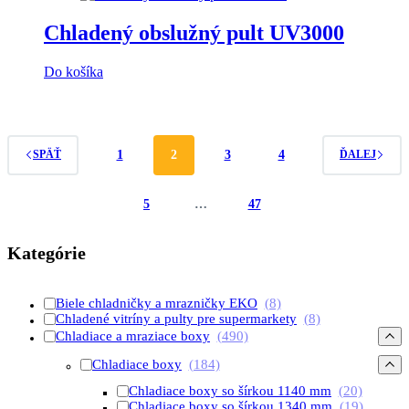
Chladený obslužný pult UV3000
Do košíka
1
2
3
4
SPÄŤ
ĎALEJ
5
…
47
Kategórie
Biele chladničky a mrazničky EKO
(8)
Chladené vitríny a pulty pre supermarkety
(8)
Chladiace a mraziace boxy
(490)
Chladiace boxy
(184)
Chladiace boxy so šírkou 1140 mm
(20)
Chladiace boxy so šírkou 1340 mm
(19)