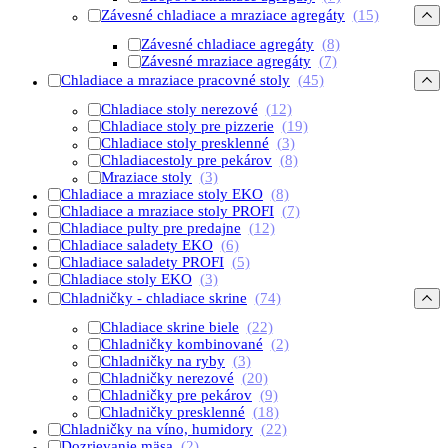
Závesné chladiace a mraziace agregáty
(15)
Závesné chladiace agregáty
(8)
Závesné mraziace agregáty
(7)
Chladiace a mraziace pracovné stoly
(45)
Chladiace stoly nerezové
(12)
Chladiace stoly pre pizzerie
(19)
Chladiace stoly presklenné
(3)
Chladiacestoly pre pekárov
(8)
Mraziace stoly
(3)
Chladiace a mraziace stoly EKO
(8)
Chladiace a mraziace stoly PROFI
(7)
Chladiace pulty pre predajne
(12)
Chladiace saladety EKO
(6)
Chladiace saladety PROFI
(5)
Chladiace stoly EKO
(3)
Chladničky - chladiace skrine
(74)
Chladiace skrine biele
(22)
Chladničky kombinované
(2)
Chladničky na ryby
(3)
Chladničky nerezové
(20)
Chladničky pre pekárov
(9)
Chladničky presklenné
(18)
Chladničky na víno, humidory
(22)
Dozrievanie mäsa
(2)