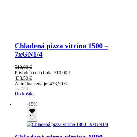
Chladená pizza vitrína 1500 –
7xGN1/4
510,00
€
Pôvodná cena bola: 510,00 €.
433,50
€
Aktuálna cena je: 433,50 €.
bez DPH
Do košíka
-15%