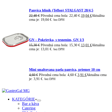
Panvica hliník (Teflon) STALGAST 28/4,5
22,40
€
Pôvodná cena bola: 22,40 €.
19,04
€
Aktuálna
cena je: 19,04 €.
bez DPH
GN – Pokrievka, s tesnením, GN 1/3
15,30
€
Pôvodná cena bola: 15,30 €.
13,01
€
Aktuálna
cena je: 13,01 €.
bez DPH
Mini smaltovana paela panvica, priemer 10 cm
4,60
€
Pôvodná cena bola: 4,60 €.
3,91
€
Aktuálna cena
je: 3,91 €.
bez DPH
KATEGÓRIE
Bar a káva
Catering