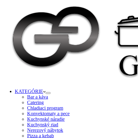
KATEGÓRIE
Bar a káva
Catering
Chladiaci program
Konvektomaty a pece
Kuchynské náradie
Kuchynský riad
Nerezový nábytok
Pizza a kebab