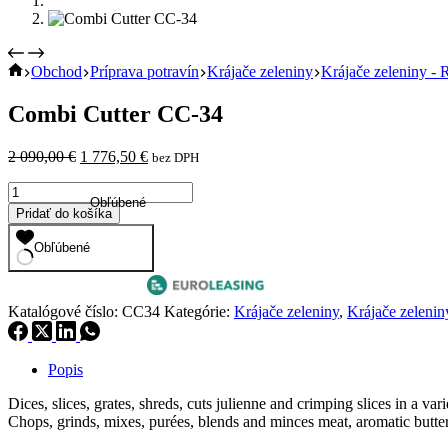
Home
Obchod
Príprava potravín
Krájače zeleniny
Krájače zeleniny -
Combi Cutter CC-34
Pôvodná
Aktuálna
2 090,00
€
1 776,50
€
bez DPH
cena
cena
množstvo
bola:
je:
Obľúbené
Combi
2
1
Pridať do košíka
Cutter
090,00 €.
776,50 €.
CC-
Obľúbené
34
Katalógové číslo:
CC34
Kategórie:
Krájače zeleniny
,
Krájače zeleni
Popis
Dices, slices, grates, shreds, cuts julienne and crimping slices in a v
Chops, grinds, mixes, purées, blends and minces meat, aromatic butter,