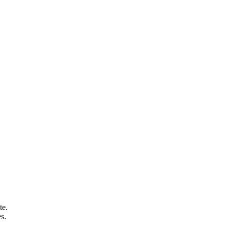
te.
s.