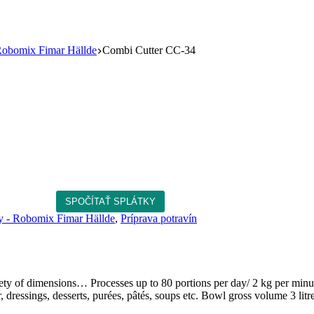
 Robomix Fimar Hällde
Combi Cutter CC-34
ny - Robomix Fimar Hällde
,
Príprava potravín
ariety of dimensions… Processes up to 80 portions per day/ 2 kg per minu
 dressings, desserts, purées, pâtés, soups etc. Bowl gross volume 3 litre