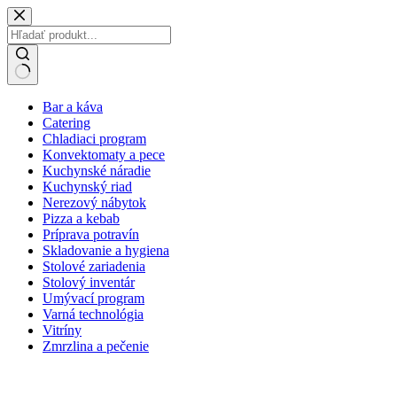
Skip
to
content
No
Bar a káva
results
Catering
Chladiaci program
Konvektomaty a pece
Kuchynské náradie
Kuchynský riad
Nerezový nábytok
Pizza a kebab
Príprava potravín
Skladovanie a hygiena
Stolové zariadenia
Stolový inventár
Umývací program
Varná technológia
Vitríny
Zmrzlina a pečenie