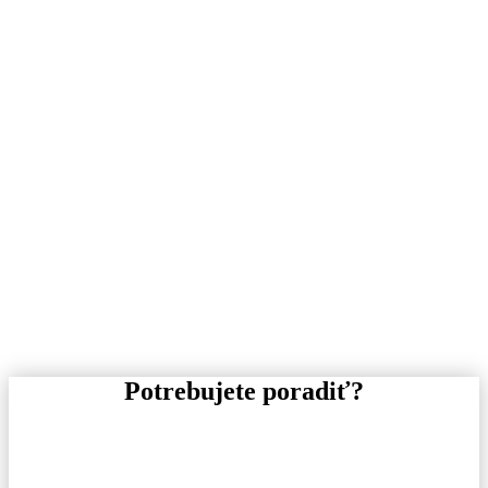
Potrebujete poradiť?
Pre informácie o tovare, alebo cenovej ponuke, nás
neváhajte kontaktovať.