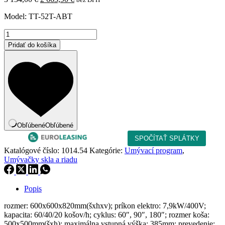
cena
cena
Model: TT-52T-ABT
bola:
je:
3
2
množstvo
134,00 €.
663,90 €.
Umývačka
Pridať do košíka
skla
a
riadu
podpul.
Obľúbené
Obľúbené
Katalógové číslo:
1014.54
Kategórie:
Umývací program
,
Umývačky skla a riadu
Popis
rozmer: 600x600x820mm(šxhxv); príkon elektro: 7,9kW/400V;
kapacita: 60/40/20 košov/h; cyklus: 60″, 90″, 180″; rozmer koša:
500x500mm(šxh); maximálna vstupná výška: 385mm; prevedenie: