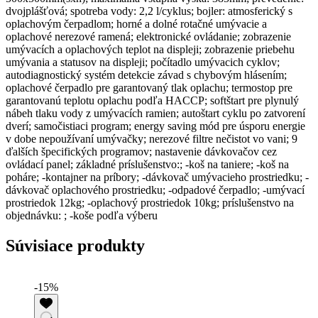
dvojplášťová; spotreba vody: 2,2 l/cyklus; bojler: atmosferický s
oplachovým čerpadlom; horné a dolné rotačné umývacie a
oplachové nerezové ramená; elektronické ovládanie; zobrazenie
umývacích a oplachových teplot na displeji; zobrazenie priebehu
umývania a statusov na displeji; počítadlo umývacich cyklov;
autodiagnostický systém detekcie závad s chybovým hlásením;
oplachové čerpadlo pre garantovaný tlak oplachu; termostop pre
garantovanú teplotu oplachu podľa HACCP; softštart pre plynulý
nábeh tlaku vody z umývacích ramien; autoštart cyklu po zatvorení
dverí; samočistiaci program; energy saving mód pre úsporu energie
v dobe nepoužívaní umývačky; nerezové filtre nečistot vo vani; 9
ďalších špecifických programov; nastavenie dávkovačov cez
ovládací panel; základné príslušenstvo:; -koš na taniere; -koš na
poháre; -kontajner na príbory; -dávkovač umývacieho prostriedku; -
dávkovač oplachového prostriedku; -odpadové čerpadlo; -umývací
prostriedok 12kg; -oplachový prostriedok 10kg; príslušenstvo na
objednávku: ; -koše podľa výberu
Súvisiace produkty
-15%