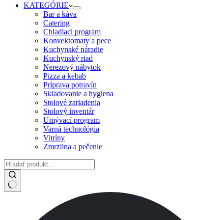
KATEGÓRIE
Bar a káva
Catering
Chladiaci program
Konvektomaty a pece
Kuchynské náradie
Kuchynský riad
Nerezový nábytok
Pizza a kebab
Príprava potravín
Skladovanie a hygiena
Stolové zariadenia
Stolový inventár
Umývací program
Varná technológia
Vitríny
Zmrzlina a pečenie
No
results