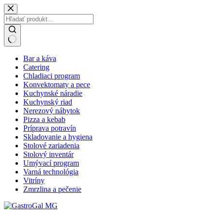
Skip
to
content
No
Bar a káva
results
Catering
Chladiaci program
Konvektomaty a pece
Kuchynské náradie
Kuchynský riad
Nerezový nábytok
Pizza a kebab
Príprava potravín
Skladovanie a hygiena
Stolové zariadenia
Stolový inventár
Umývací program
Varná technológia
Vitríny
Zmrzlina a pečenie