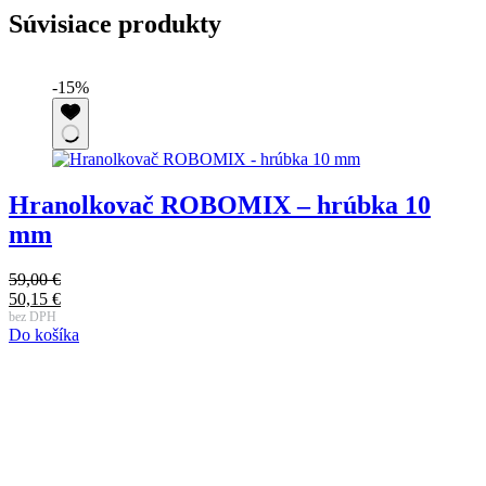
Súvisiace produkty
-15%
Hranolkovač ROBOMIX – hrúbka 10
mm
4
P
3
59,00
€
c
A
b
Pôvodná
50,15
€
D
b
c
cena
Aktuálna
bez DPH
4
j
Do košíka
bola:
cena
3
59,00 €.
je:
50,15 €.