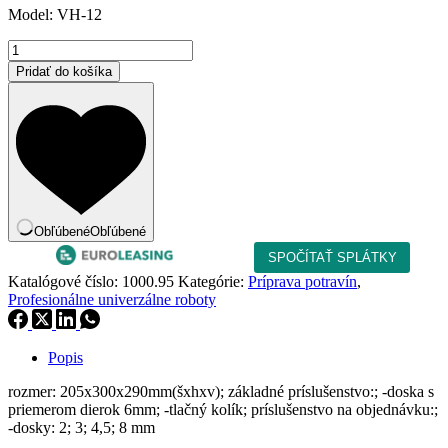
Model: VH-12
bola:
je:
358,00 €.
304,30 €.
množstvo
Mlynček
Pridať do košíka
na
mäso
Obľúbené
Obľúbené
Katalógové číslo:
1000.95
Kategórie:
Príprava potravín
,
Profesionálne univerzálne roboty
Popis
rozmer: 205x300x290mm(šxhxv); základné príslušenstvo:; -doska s
priemerom dierok 6mm; -tlačný kolík; príslušenstvo na objednávku:;
-dosky: 2; 3; 4,5; 8 mm