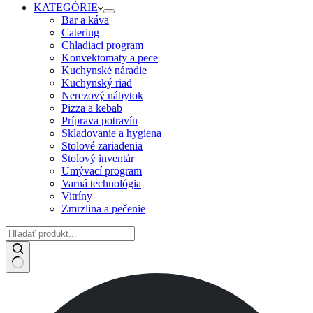
KATEGÓRIE
Bar a káva
Catering
Chladiaci program
Konvektomaty a pece
Kuchynské náradie
Kuchynský riad
Nerezový nábytok
Pizza a kebab
Príprava potravín
Skladovanie a hygiena
Stolové zariadenia
Stolový inventár
Umývací program
Varná technológia
Vitríny
Zmrzlina a pečenie
No
results