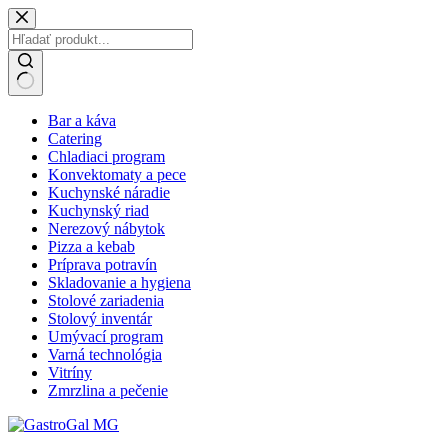
Skip
to
content
No
Bar a káva
results
Catering
Chladiaci program
Konvektomaty a pece
Kuchynské náradie
Kuchynský riad
Nerezový nábytok
Pizza a kebab
Príprava potravín
Skladovanie a hygiena
Stolové zariadenia
Stolový inventár
Umývací program
Varná technológia
Vitríny
Zmrzlina a pečenie