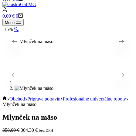
cart
Shopping
0,00
€
0
cart
Menu
-15%
🔍
Home
Obchod
Príprava potravín
Profesionálne univerzálne roboty
Mlynček na mäso
Mlynček na mäso
Pôvodná
Aktuálna
358,00
€
304,30
€
bez DPH
cena
cena